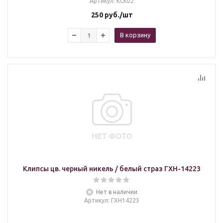
Артикул
: КСК02
250
руб.
/шт
В корзину
Клипсы цв. черный никель / белый страз ГХН-14223
Нет в наличии
Артикул
: ГХН14223