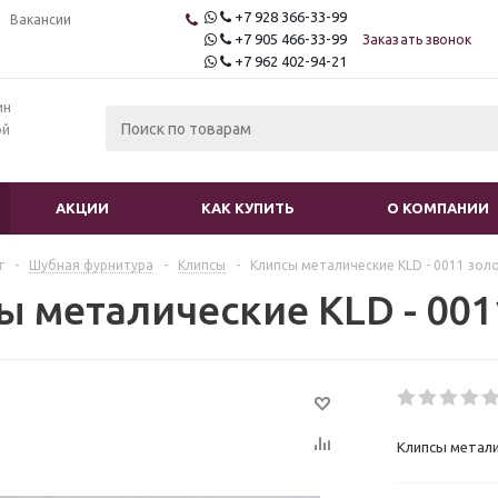
+7 928 366-33-99
Вакансии
+7 905 466-33-99
Заказать звонок
+7 962 402-94-21
ин
ой
АКЦИИ
КАК КУПИТЬ
О КОМПАНИИ
г
-
Шубная фурнитура
-
Клипсы
-
Клипсы металические KLD - 0011 зол
ы металические KLD - 001
Клипсы метали