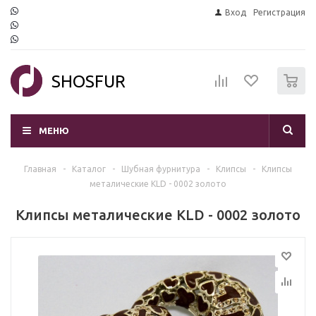
Вход
Регистрация
0
SHOSFUR
МЕНЮ
Главная
-
Каталог
-
Шубная фурнитура
-
Клипсы
-
Клипсы
металические KLD - 0002 золото
Клипсы металические KLD - 0002 золото