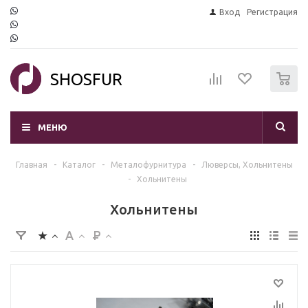
Вход
Регистрация
0
SHOSFUR
МЕНЮ
Главная
-
Каталог
-
Mеталофурнитура
-
Люверсы, Хольнитены
-
Хольнитены
Хольнитены