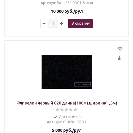
Артикул
: Бязь 262 ГОСТ Белая
10 000
руб.
/рул
В корзину
Флизелин черный 020 длина(100м).ширина(1,5м)
Достаточно
Артикул
: С1.020.150.31
5 000
руб.
/рул