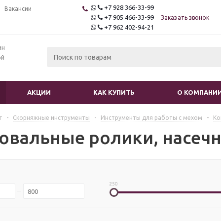
+7 928 366-33-99
Вакансии
+7 905 466-33-99
Заказать звонок
+7 962 402-94-21
ин
ой
АКЦИИ
КАК КУПИТЬ
О КОМПАНИ
г
-
Скорняжные инструменты
-
Инструменты для работы с мехом
-
Ко
овальные ролики, насеч
250