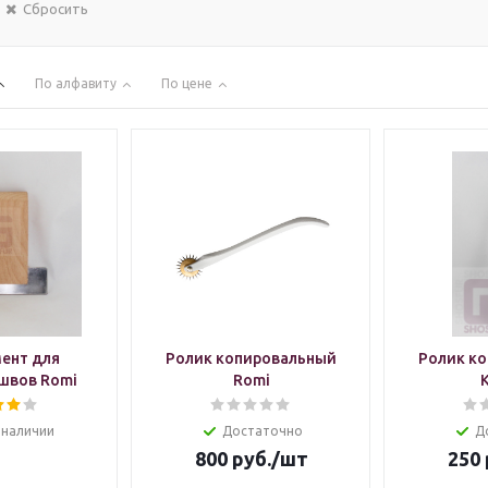
Сбросить
По алфавиту
По цене
ент для
Ролик копировальный
Ролик к
швов Romi
Romi
 наличии
Достаточно
Д
800
руб.
/шт
250