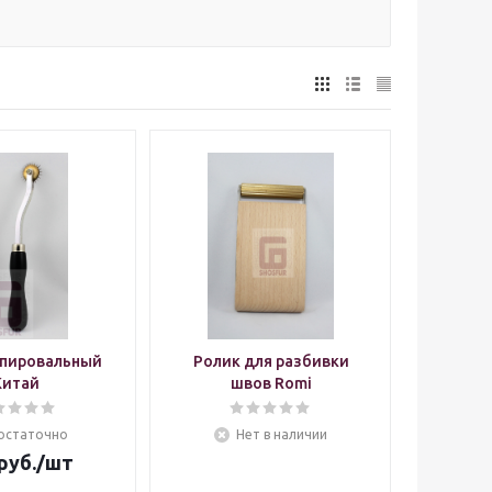
опировальный
Ролик для разбивки
Китай
швов Romi
остаточно
Нет в наличии
руб.
/шт