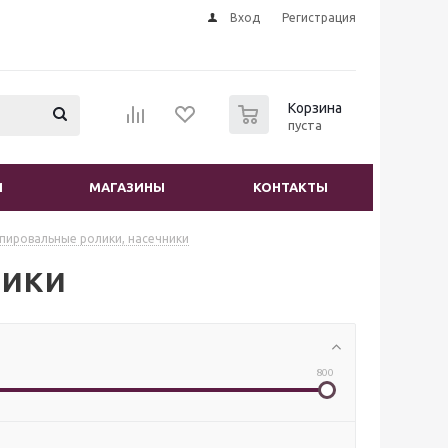
Вход
Регистрация
0
Корзина
пуста
И
МАГАЗИНЫ
КОНТАКТЫ
пировальные ролики, насечники
ники
800