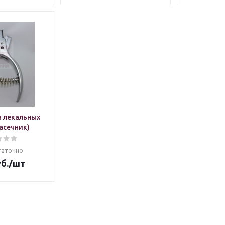
я лекальных
асечник)
таточно
б.
/шт