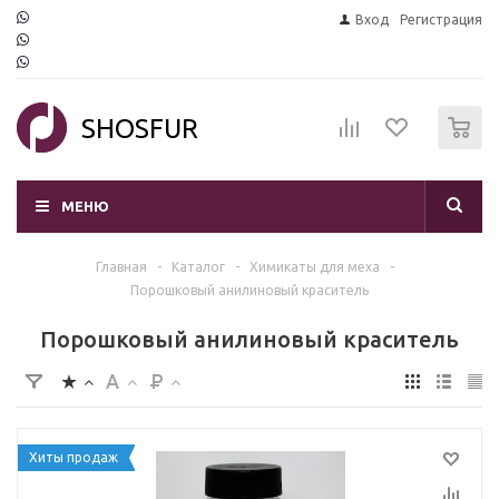
Вход
Регистрация
0
SHOSFUR
МЕНЮ
Главная
-
Каталог
-
Химикаты для меха
-
Порошковый анилиновый краситель
Порошковый анилиновый краситель
Хиты продаж