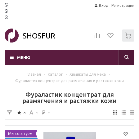
Вход
Регистрация
0
SHOSFUR
МЕНЮ
Главная
-
Каталог
-
Химикаты для меха
-
Фураластик концентрат для размягчения и растяжки кожи
Фураластик концентрат для
размягчения и растяжки кожи
Мы советуем