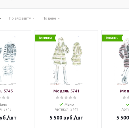
По алфавиту
По цене
Новинки
Новинки
ь 5745
Модель 5741
Мод
Мало
Мало
л
: 5745
Артикул
: 5741
Арт
уб.
/шт
5 500
руб.
/шт
5 500