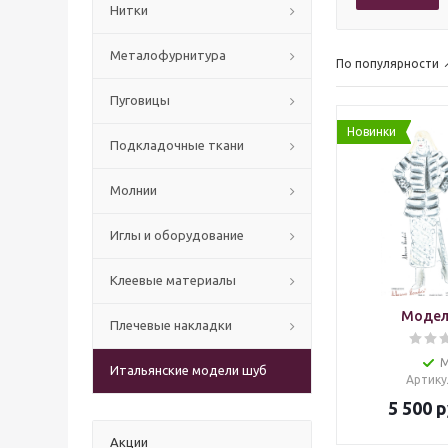
Нитки
Mеталофурнитура
По популярности
Пуговицы
Новинки
Подкладочные ткани
Молнии
Иглы и оборудование
Клеевые материалы
Модел
Плечевые накладки
Итальянские модели шуб
Артику
5 500
р
Акции