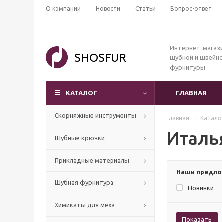
О компании
Новости
Статьи
Вопрос-ответ
Интернет-магаз
SHOSFUR
шубной и швейн
фурнитуры
КАТАЛОГ
ГЛАВНАЯ
Скорняжные инструменты
Главная
-
Катало
Италь
Шубные крючки
Прикладные материалы
Наши предл
Шубная фурнитура
Новинки
Химикаты для меха
Показать