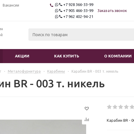
+7 928 366-33-99
Вакансии
+7 905 466-33-99
Заказать звонок
+7 962 402-94-21
ин
ой
АКЦИИ
КАК КУПИТЬ
О КОМПАНИИ
г
-
Mеталофурнитура
-
Карабины
-
Карабин BR - 003 т. никель
н BR - 003 т. никель
Карабин BR - 0