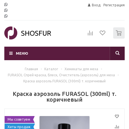
Вход
Регистрация
0
SHOSFUR
МЕНЮ
Главная
-
Каталог
-
Химикаты для меха
-
FURASOL Спрей-краска, Блеск, Очиститель (аэрозоль) для меха
-
Краска аэрозоль FURASOL (300ml) т. коричневый
Краска аэрозоль FURASOL (300ml) т.
коричневый
Мы советуем
Хиты продаж