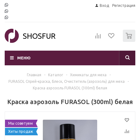
Вход
Регистрация
0
SHOSFUR
МЕНЮ
Главная
-
Каталог
-
Химикаты для меха
-
FURASOL Спрей-краска, Блеск, Очиститель (аэрозоль) для меха
-
Краска аэрозоль FURASOL (300ml) белая
Краска аэрозоль FURASOL (300ml) белая
Мы советуем
Хиты продаж