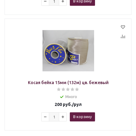
В корзину
Косая бейка 15мм (132м) цв. бежевый
Много
200
руб.
/рул
В корзину