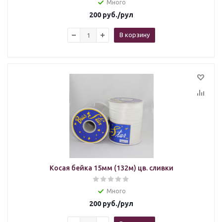
Много
200
руб.
/рул
В корзину
Косая бейка 15мм (132м) цв. сливки
Много
200
руб.
/рул