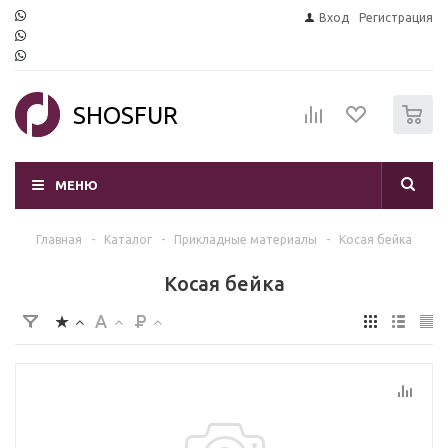
Вход
Регистрация
0
SHOSFUR
МЕНЮ
Главная
-
Каталог
-
Прикладные материалы
-
Косая бейка
Косая бейка