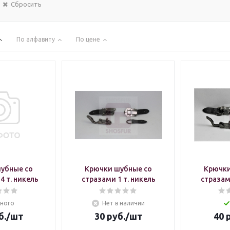
Сбросить
По алфавиту
По цене
убные со
Крючки шубные со
Крючки
4 т. никель
стразами 1 т. никель
стразам
ного
Нет в наличии
б.
/шт
30
руб.
/шт
40
р