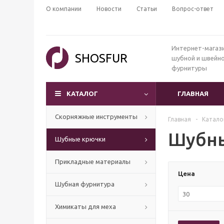
О компании
Новости
Статьи
Вопрос-ответ
Интернет-магаз
SHOSFUR
шубной и швейн
фурнитуры
КАТАЛОГ
ГЛАВНАЯ
Скорняжные инструменты
Главная
-
Катало
Шубны
Шубные крючки
Прикладные материалы
Цена
Шубная фурнитура
Химикаты для меха