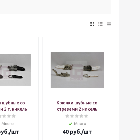
 шубные со
Крючки шубные со
и 2 т. никель
стразами 2 никель
Много
Много
уб.
/шт
40
руб.
/шт