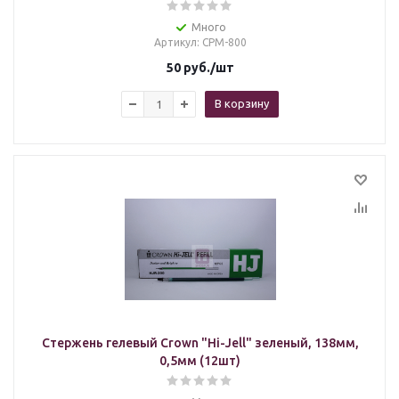
Много
Артикул
: СРМ-800
50
руб.
/шт
В корзину
Стержень гелевый Crown "Hi-Jell" зеленый, 138мм,
0,5мм (12шт)