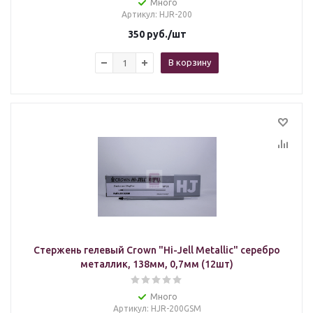
Много
Артикул
: HJR-200
350
руб.
/шт
В корзину
Стержень гелевый Crown "Hi-Jell Metallic" серебро
металлик, 138мм, 0,7мм (12шт)
Много
Артикул
: HJR-200GSM