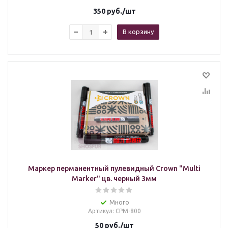
350
руб.
/шт
В корзину
Маркер перманентный пулевидный Crown "Multi
Marker" цв. черный 3мм
Много
Артикул
: СРМ-800
50
руб.
/шт