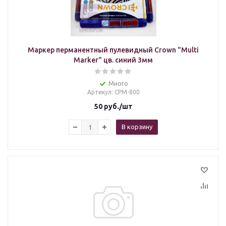
Маркер перманентный пулевидный Crown "Multi
Marker" цв. синий 3мм
Много
Артикул
: СРМ-800
50
руб.
/шт
В корзину