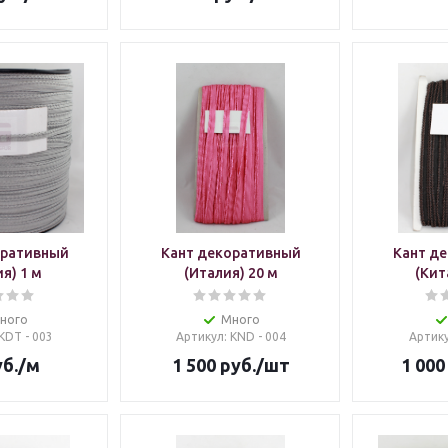
оративный
Кант декоративный
Кант д
я) 1 м
(Италия) 20 м
(Кит
ного
Много
 KDT - 003
Артикул
: KND - 004
Артик
б.
/м
1 500
руб.
/шт
1 000