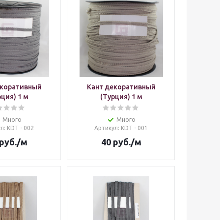
екоративный
Кант декоративный
рция) 1 м
(Турция) 1 м
Много
Много
ул
: KDT - 002
Артикул
: KDT - 001
руб.
/м
40
руб.
/м