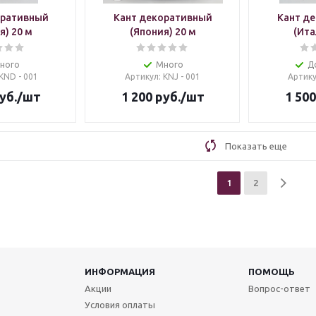
оративный
Кант декоративный
Кант д
я) 20 м
(Япония) 20 м
(Ита
ного
Много
Д
 KND - 001
Артикул
: KNJ - 001
Артик
уб.
/шт
1 200
руб.
/шт
1 500
Показать еще
1
2
ИНФОРМАЦИЯ
ПОМОЩЬ
Акции
Вопрос-ответ
Условия оплаты