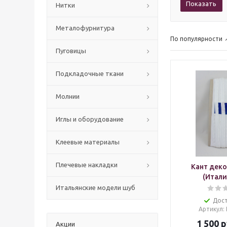
Показать
Нитки
Mеталофурнитура
По популярности
Пуговицы
Подкладочные ткани
Молнии
Иглы и оборудование
Клеевые материалы
Плечевые накладки
Кант дек
(Итали
Итальянские модели шуб
Дос
Артикул
:
1 500
р
Акции