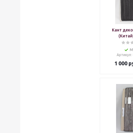
Кант дек
(Китай
М
Артикул
:
1 000
р