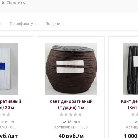
Сбросить
По алфавиту
По цене
оративный
Кант декоративный
Кант д
я) 20 м
(Турция) 1 м
(Кит
таточно
Много
 KND - 009
Артикул
: KDT - 006
Артик
уб.
/шт
40
руб.
/м
1 000