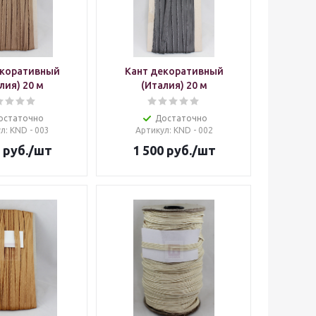
екоративный
Кант декоративный
лия) 20 м
(Италия) 20 м
остаточно
Достаточно
ул
: KND - 003
Артикул
: KND - 002
руб.
/шт
1 500
руб.
/шт