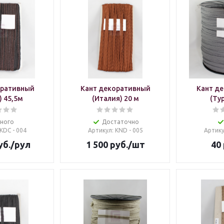
оративный
Кант декоративный
Кант д
) 45,5м
(Италия) 20 м
(Ту
ного
Достаточно
 KDC - 004
Артикул
: KND - 005
Артик
уб.
/рул
1 500
руб.
/шт
40