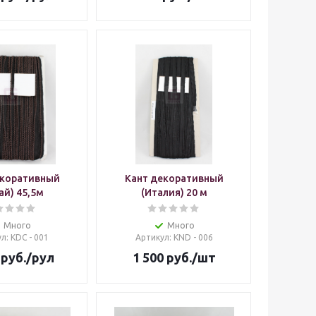
екоративный
Кант декоративный
ай) 45,5м
(Италия) 20 м
Много
Много
ул
: KDC - 001
Артикул
: KND - 006
руб.
/рул
1 500
руб.
/шт