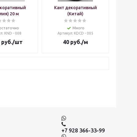
екоративный
Кант декоративный
лия) 20 м
(Китай)
остаточно
Много
ул
: KND - 008
Артикул
: KDCD - 005
руб.
/шт
40
руб.
/м
+7 928 366-33-99