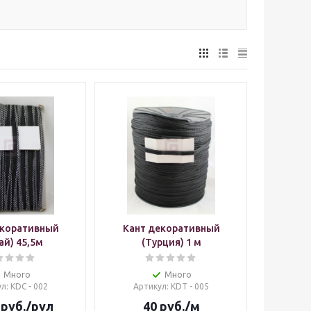
екоративный
Кант декоративный
ай) 45,5м
(Турция) 1 м
Много
Много
ул
: KDC - 002
Артикул
: KDT - 005
руб.
/рул
40
руб.
/м