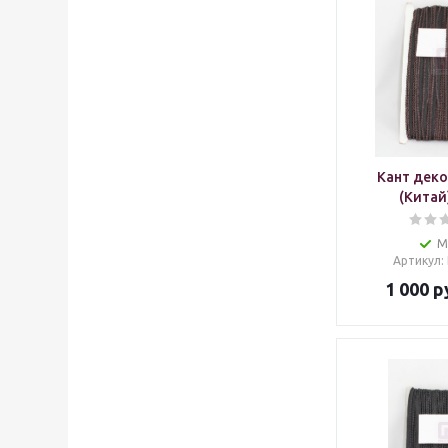
Кант дек
(Китай
М
Артикул
:
1 000
р