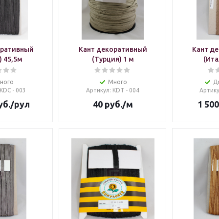
оративный
Кант декоративный
Кант д
) 45,5м
(Турция) 1 м
(Ита
ного
Много
Д
 KDC - 003
Артикул
: KDT - 004
Артик
уб.
/рул
40
руб.
/м
1 500