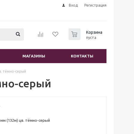
Вход
Регистрация
0
Корзина
пуста
МАГАЗИНЫ
КОНТАКТЫ
в. тёмно-серый
ёмно-серый
5мм (132м) цв. тёмно-серый