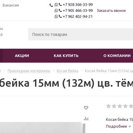
+7 928 366-33-99
Вакансии
+7 905 466-33-99
Заказать звонок
+7 962 402-94-21
ин
ой
АКЦИИ
КАК КУПИТЬ
О КОМПАНИИ
г
-
Прикладные материалы
-
Косая бейка
-
Косая бейка 15мм (132м) ц
 бейка 15мм (132м) цв. т
Косая бейка 1
Подробнее