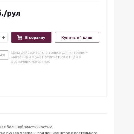
.
/рул
В корзину
Купить в 1 клик
Цена действительна только для интернет-
ься
магазина и может отличаться от цен в
розничных магазинах
ющая большой эластичностью.
тье рукава одежды, при пошиве штор и постельного