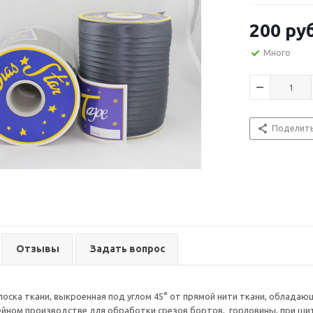
200
руб
Много
Поделит
Отзывы
Задать вопрос
лоска ткани, выкроенная под углом 45° от прямой нити ткани, облада
йном производстве для обработки срезов бортов, горловины, при ши