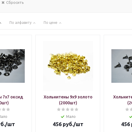
Сбросить
По алфавиту
По цене
 7х7 оксид
Хольнитены 9х9 золото
Хольните
0шт)
(2000шт)
(2
Мало
Мало
б.
/шт
456
руб.
/шт
456