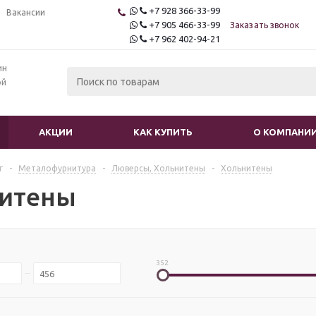
+7 928 366-33-99
Вакансии
+7 905 466-33-99
Заказать звонок
+7 962 402-94-21
ин
ой
АКЦИИ
КАК КУПИТЬ
О КОМПАНИ
г
-
Mеталофурнитура
-
Люверсы, Хольнитены
-
Хольнитены
итены
352