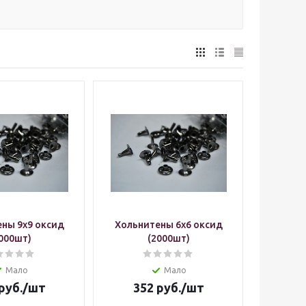
ны 9х9 оксид
Хольнитены 6х6 оксид
000шт)
(2000шт)
Мало
Мало
руб.
/шт
352
руб.
/шт