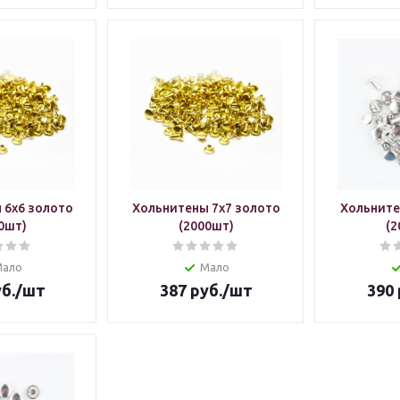
 6х6 золото
Хольнитены 7х7 золото
Хольните
0шт)
(2000шт)
(2
Мало
Мало
б.
/шт
387
руб.
/шт
390