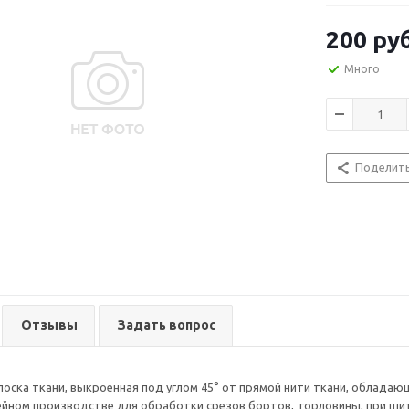
200
руб
Много
Поделит
Отзывы
Задать вопрос
лоска ткани, выкроенная под углом 45° от прямой нити ткани, облада
йном производстве для обработки срезов бортов, горловины, при ши