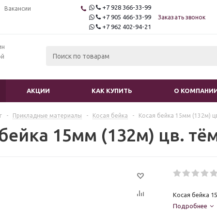
+7 928 366-33-99
Вакансии
+7 905 466-33-99
Заказать звонок
+7 962 402-94-21
ин
ой
АКЦИИ
КАК КУПИТЬ
О КОМПАНИ
г
-
Прикладные материалы
-
Косая бейка
-
Косая бейка 15мм (132м) 
 бейка 15мм (132м) цв. т
Косая бейка 1
Подробнее