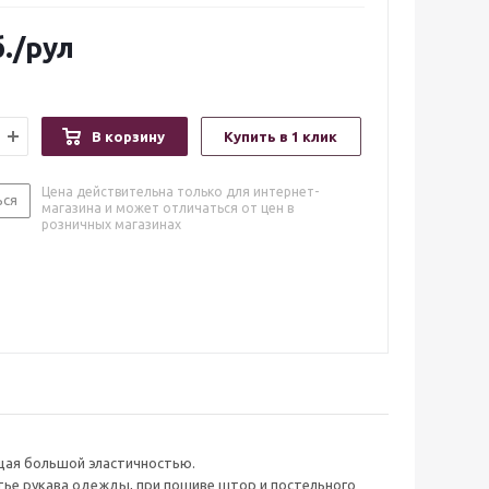
.
/рул
В корзину
Купить в 1 клик
Цена действительна только для интернет-
ься
магазина и может отличаться от цен в
розничных магазинах
ющая большой эластичностью.
тье рукава одежды, при пошиве штор и постельного