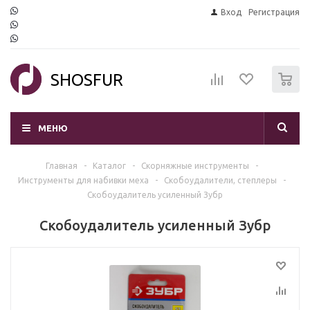
Вход
Регистрация
0
SHOSFUR
МЕНЮ
Главная
-
Каталог
-
Скорняжные инструменты
-
Инструменты для набивки меха
-
Скобоудалители, степлеры
-
Скобоудалитель усиленный Зубр
Скобоудалитель усиленный Зубр