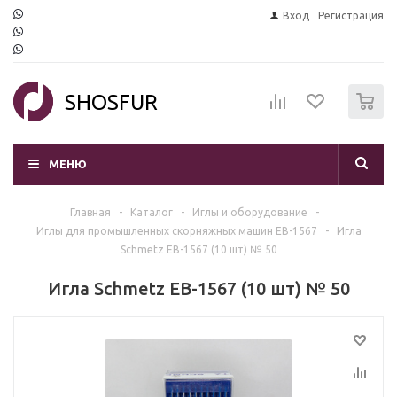
Вход
Регистрация
0
SHOSFUR
МЕНЮ
Главная
-
Каталог
-
Иглы и оборудование
-
Иглы для промышленных скорняжных машин EB-1567
-
Игла
Schmetz EB-1567 (10 шт) № 50
Игла Schmetz EB-1567 (10 шт) № 50